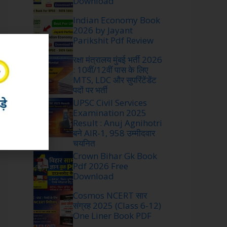
Download
Indian Economy Book
2026 by Jayant
Parikshit Pdf Review
रक्षा मंत्रालय मुंबई भर्ती 2026
: 10वीं/12वीं पास के लिए
MTS, LDC और सुपरिंटेंडेंट
पदों पर भर्ती
UPSC Civil Services
Examination 2025
Result : Anuj Agnihotri
बने AIR-1, 958 उम्मीदवार
चयनित
Crown Bihar Gk Book
Pdf 2026 Free
Download
Cosmos NCERT सार
संग्रह 2025 (Class 6-12)
One Liner Book PDF