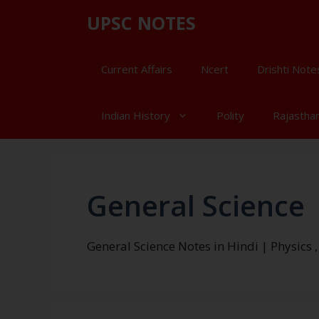
UPSC NOTES
Current Affairs
Ncert
Drishti Note
Indian History
Polity
Rajastha
General Science
General Science Notes in Hindi | Physics