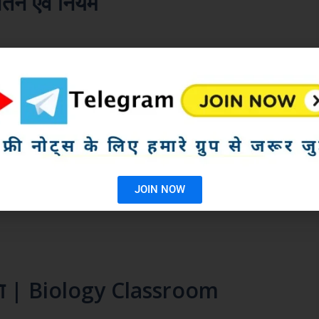
र्तन एवं नियम
जब भी आप भौतिक विज्ञान ( Physics ) विषय पढ़ाते हैं तो उसमें
आपको प्रकाश से संबंधित एक अध्याय पढ़ने …
Read more
JOIN NOW
चना | Biology Classroom