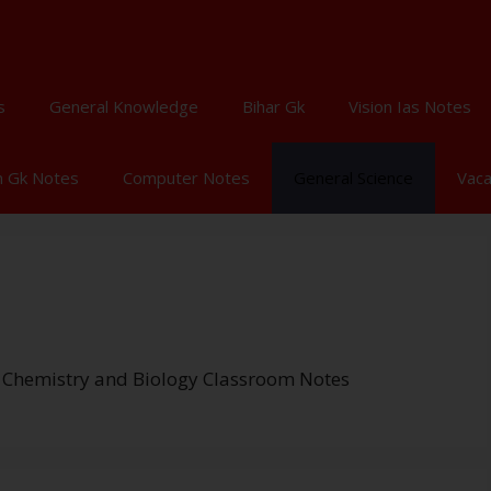
s
General Knowledge
Bihar Gk
Vision Ias Notes
n Gk Notes
Computer Notes
General Science
Vac
 , Chemistry and Biology Classroom Notes