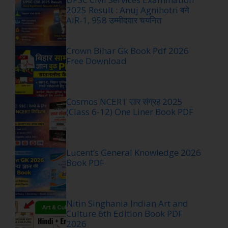
2025 Result : Anuj Agnihotri बने
AIR-1, 958 उम्मीदवार चयनित
Crown Bihar Gk Book Pdf 2026
Free Download
Cosmos NCERT सार संग्रह 2025
(Class 6-12) One Liner Book PDF
Lucent’s General Knowledge 2026
Book PDF
Nitin Singhania Indian Art and
Culture 6th Edition Book PDF
2026