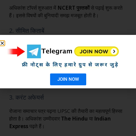
अधिकांश टॉपर्स शुरुआत में
NCERT पुस्तकों
से पढ़ाई शुरू करते
हैं। इससे विषयों की बुनियादी समझ मजबूत होती है।
2. सीमित किताबें
टॉपर्स हमेशा कम लेकिन अच्छी किताबों को बार-बार पढ़ने की सलाह
देते हैं। जैसे:
Polity
– Laxmikanth
Modern History – Spectrum
JOIN NOW
Geography – GC Leong
3. करंट अफेयर्स
रोजाना समाचार पत्र पढ़ना UPSC की तैयारी का महत्वपूर्ण हिस्सा
होता है। अधिकांश उम्मीदवार
The Hindu
या
Indian
Express
पढ़ते हैं।