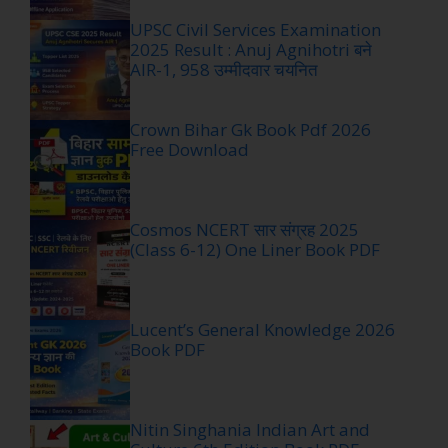
UPSC Civil Services Examination
2025 Result : Anuj Agnihotri बने
AIR-1, 958 उम्मीदवार चयनित
Crown Bihar Gk Book Pdf 2026
Free Download
Cosmos NCERT सार संग्रह 2025
(Class 6-12) One Liner Book PDF
Lucent’s General Knowledge 2026
Book PDF
Nitin Singhania Indian Art and