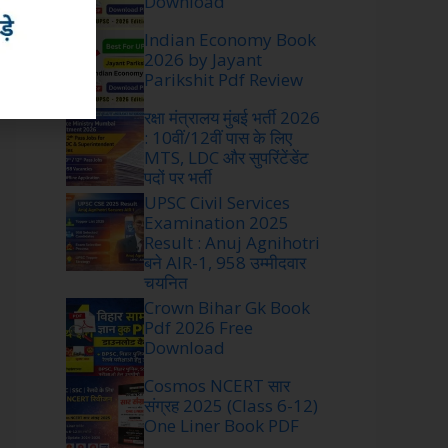
Download
Indian Economy Book
2026 by Jayant
Parikshit Pdf Review
रक्षा मंत्रालय मुंबई भर्ती 2026
: 10वीं/12वीं पास के लिए
MTS, LDC और सुपरिंटेंडेंट
पदों पर भर्ती
UPSC Civil Services
Examination 2025
Result : Anuj Agnihotri
बने AIR-1, 958 उम्मीदवार
चयनित
Crown Bihar Gk Book
Pdf 2026 Free
Download
Cosmos NCERT सार
संग्रह 2025 (Class 6-12)
One Liner Book PDF