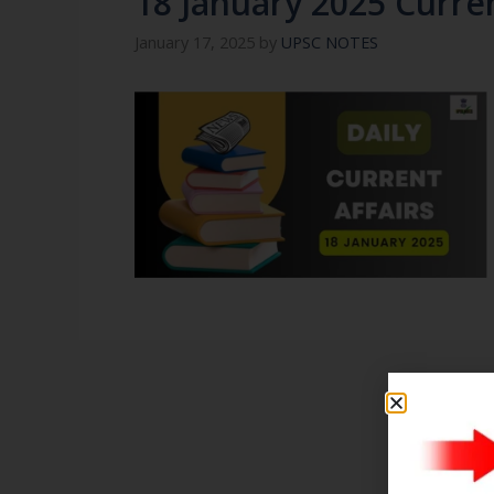
18 January 2025 Curren
January 17, 2025
by
UPSC NOTES