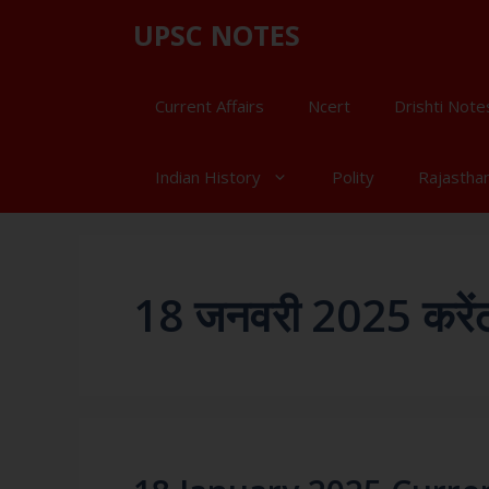
UPSC NOTES
Current Affairs
Ncert
Drishti Note
Indian History
Polity
Rajastha
18 जनवरी 2025 करेंट