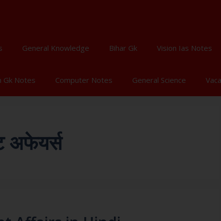
s
General Knowledge
Bihar Gk
Vision Ias Notes
n Gk Notes
Computer Notes
General Science
Vac
 अफेयर्स