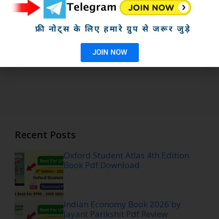
JOIN NOW
Recent Posts
Oxford Student Atlas 4th Edition
Book Pdf Download
Indian Economy Book 2026 by
Jayant Parikshit Pdf Review