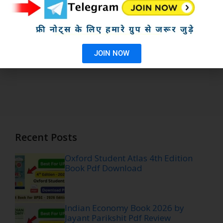
JOIN NOW
Recent Posts
Oxford Student Atlas 4th Edition
Book Pdf Download
Indian Economy Book 2026 by
Jayant Parikshit Pdf Review