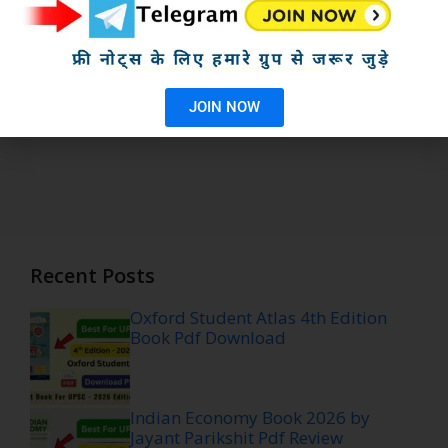
JOIN NOW
Recent Posts
Oxford Student Atlas 4th Edition
Book Pdf Download
Indian Economy Book 2026 by
Jayant Parikshit Pdf Review