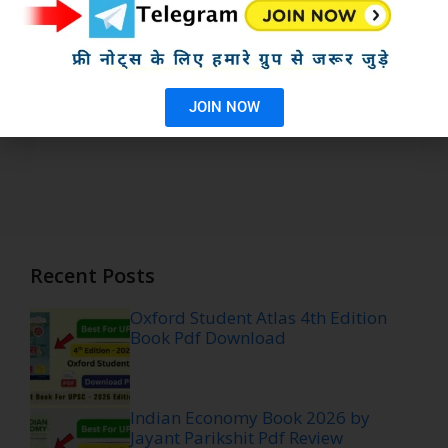
JOIN NOW
Recent Posts
Oxford Student Atlas 4th Edition
Book Pdf Download
Indian Economy Book 2026 by
Jayant Parikshit Pdf Review