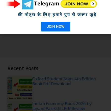
JOIN NOW
Recent Posts
Oxford Student Atlas 4th Edition
Book Pdf Download
Indian Economy Book 2026 by
Jayant Parikshit Pdf Review