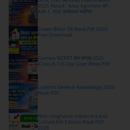
2025 Result : Anuj Agnihotri बने
AIR-1, 958 उम्मीदवार चयनित
Crown Bihar Gk Book Pdf 2026
Free Download
Cosmos NCERT सार संग्रह 2025
(Class 6-12) One Liner Book PDF
Lucent’s General Knowledge 2026
Book PDF
Nitin Singhania Indian Art and
Culture 6th Edition Book PDF
2026