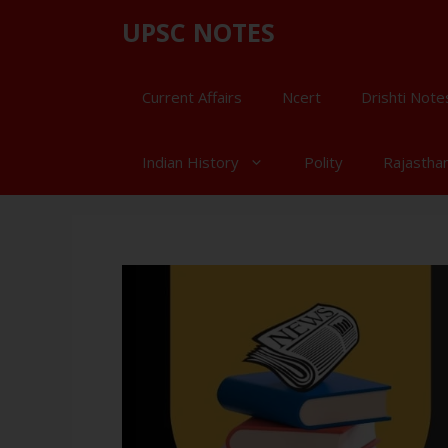
UPSC NOTES
Current Affairs
Ncert
Drishti Note
Indian History
Polity
Rajastha