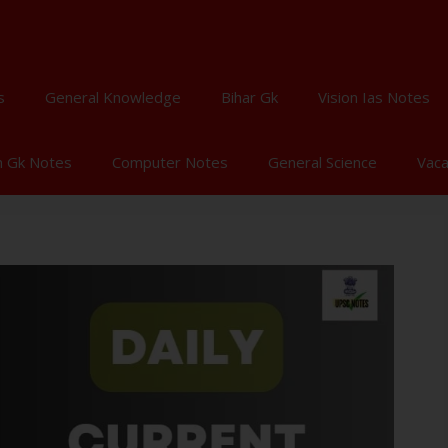
s
General Knowledge
Bihar Gk
Vision Ias Notes
n Gk Notes
Computer Notes
General Science
Vac