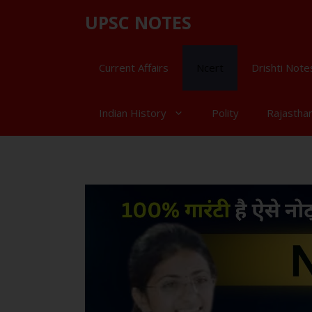
UPSC NOTES
Current Affairs
Ncert
Drishti Note
Indian History
Polity
Rajastha