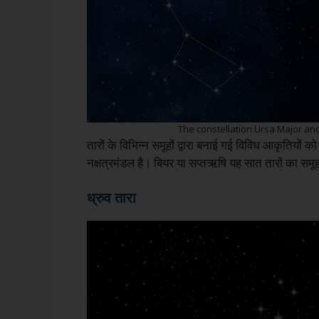
The constellation Ursa Major and
तारों के विभिन्न समूहों द्वारा बनाई गई विविध आकृतियों 
नक्षत्रमंडल है। बियर या सप्तऋषि यह सात तारों का समूह 
ध्रुव तारा