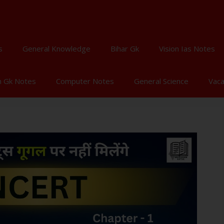
s
General Knowledge
Bihar Gk
Vision Ias Notes
n Gk Notes
Computer Notes
General Science
Vac