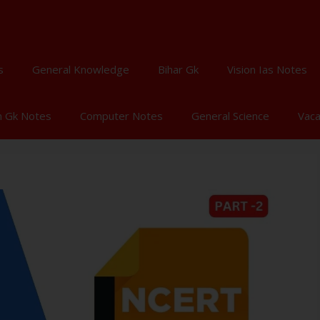
s
General Knowledge
Bihar Gk
Vision Ias Notes
n Gk Notes
Computer Notes
General Science
Vac