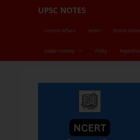
UPSC NOTES
Current Affairs
Ncert
Drishti Note
Indian History
Polity
Rajastha