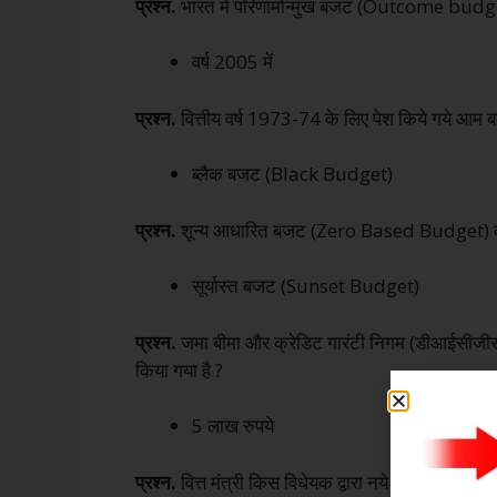
प्रश्न.
भारत में परिणामोन्मुख बजट (Outcome budget)
वर्ष 2005 में
प्रश्न.
वित्तीय वर्ष 1973-74 के लिए पेश किये गये आम 
ब्लैक बजट (Black Budget)
प्रश्न.
शून्य आधारित बजट (Zero Based Budget) को 
सूर्यास्त बजट (Sunset Budget)
प्रश्न.
जमा बीमा और क्रेडिट गारंटी निगम (डीआईसीजीसी
किया गया है ?
5 लाख रुपये
प्रश्न.
वित्त मंत्री किस विधेयक द्वारा नये करों के रोपण. 