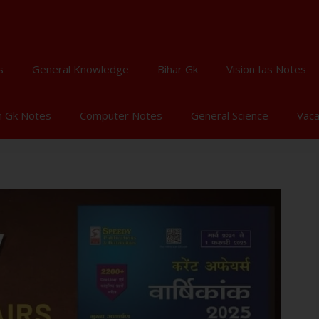
s
General Knowledge
Bihar Gk
Vision Ias Notes
n Gk Notes
Computer Notes
General Science
Vac