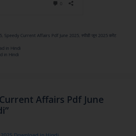
5
,
Speedy Current Affairs Pdf June 2025
,
स्पीडी जून 2025 करेंट
d in Hindi
d in Hindi
Current Affairs Pdf June
i”
y 2025 Download in Hindi