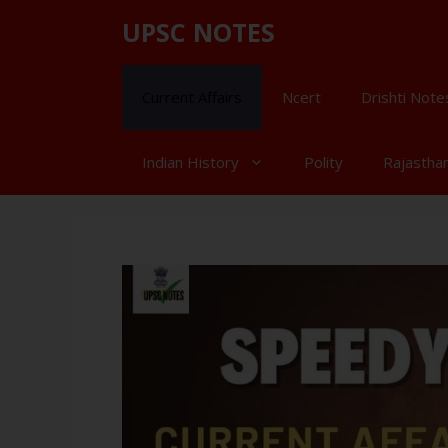
UPSC NOTES
Current Affairs
Ncert
Drishti Note
Indian History
Polity
Rajastha