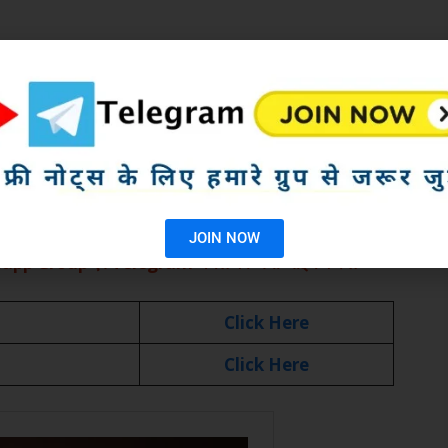
 दर्ज करें
हे Download पर क्लिक करके बुक को डाउनलोड करें
wnload PDF
JOIN NOW
hatsapp Group एवं Telegram चैनल को अभी जॉइन कर ले
Click Here
Click Here