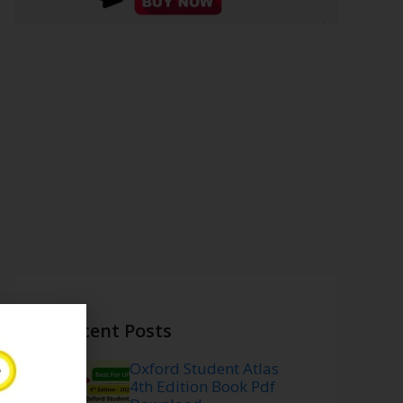
Recent Posts
Oxford Student Atlas
4th Edition Book Pdf