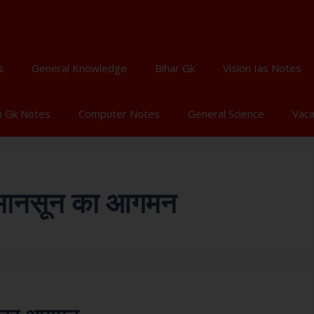
s
General Knowledge
Bihar Gk
Vision Ias Notes
n Gk Notes
Computer Notes
General Science
Vac
ें मानसून का आगमन