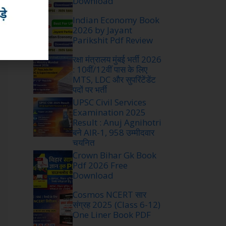
Download
Indian Economy Book
2026 by Jayant
Parikshit Pdf Review
रक्षा मंत्रालय मुंबई भर्ती 2026
: 10वीं/12वीं पास के लिए
MTS, LDC और सुपरिंटेंडेंट
पदों पर भर्ती
UPSC Civil Services
Examination 2025
Result : Anuj Agnihotri
बने AIR-1, 958 उम्मीदवार
चयनित
Crown Bihar Gk Book
Pdf 2026 Free
Download
Cosmos NCERT सार
संग्रह 2025 (Class 6-12)
One Liner Book PDF