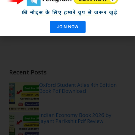
JOIN NOW
Recent Posts
Oxford Student Atlas 4th Edition
Book Pdf Download
Indian Economy Book 2026 by
Jayant Parikshit Pdf Review