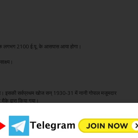
, जो कि लगभग 2100 ई.पू. के आसपास आया होगा।
ाक्ष्य।
ित है। इसकी सर्वप्रथम खोज सन् 1930-31 में नानी गोपाल मजूमदार
मैके द्वारा किया गया।
ाँ से वक्राकार ईंटें मिली हैं।