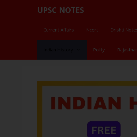
UPSC NOTES
Current Affairs
Ncert
Drishti Note
Indian History
Polity
Rajastha