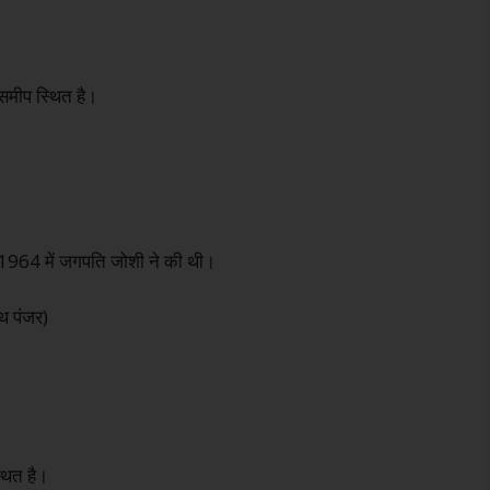
े समीप स्थित है।
न् 1964 में जगपति जोशी ने की थी।
थि पंजर)
्थित है।