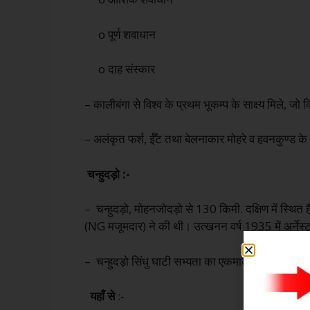
o पूर्ण शवाधान
o दाह संस्कार
– कालीबंगा से विश्व के प्रथम भूकम्प के साक्ष्य मिले
– अलंकृत फर्श, ईँट तथा बेलनाकार मोहरे व हवनकुण्ड के स
चन्हुदड़ो :-
– चन्हुदड़ो, मोहनजोदड़ो से 130 किमी. दक्षिण में स्थ
(NG मजूमदार) ने की थी। उत्खनन वर्ष 1935 में अर्नेस्ट 
– चन्हुदड़ो सिंधु घाटी सभ्यता का एकमात्र पुरास्थल है, जह
यहाँ से
:-