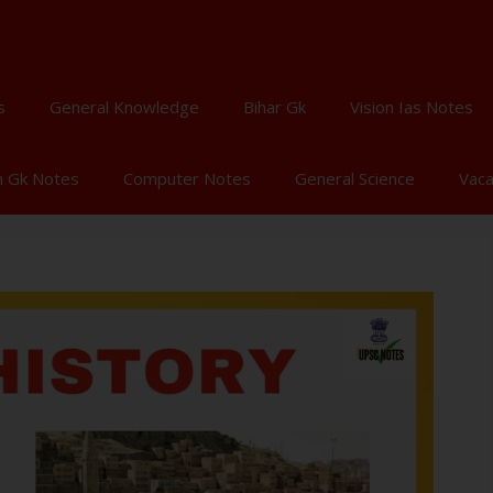
s
General Knowledge
Bihar Gk
Vision Ias Notes
n Gk Notes
Computer Notes
General Science
Vac