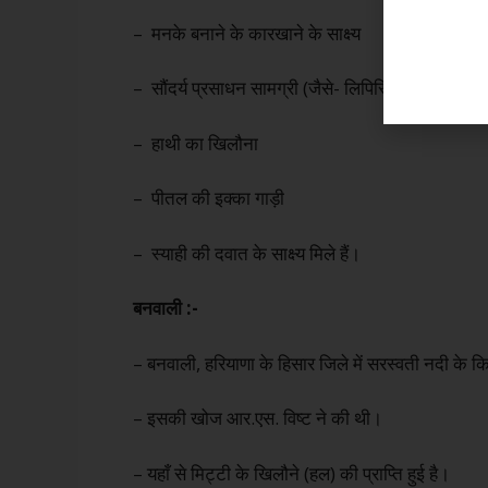
– मनके बनाने के कारखाने के साक्ष्य
– सौंदर्य प्रसाधन सामग्री (जैसे- लिपिस्टिक) के अवशेष यह
– हाथी का खिलौना
– पीतल की इक्का गाड़ी
– स्याही की दवात के साक्ष्य मिले हैं।
बनवाली :-
– बनवाली, हरियाणा के हिसार जिले में सरस्वती नदी के कि
– इसकी खोज आर.एस. विष्ट ने की थी।
– यहाँ से मिट्टी के खिलौने (हल) की प्राप्ति हुई है।