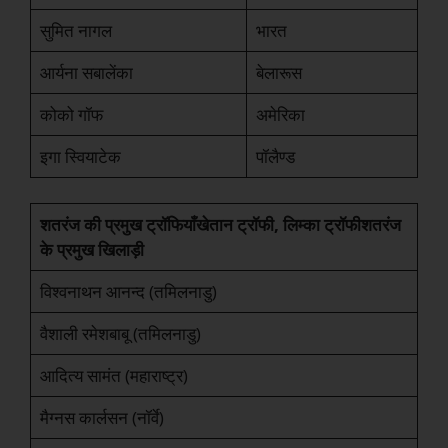
सुमित नागल
भारत
आर्यना सबालेंका
बेलारूस
कोको गॉफ
अमेरिका
इगा स्वियाटेक
पॉलैण्ड
शतरंज की प्रमुख ट्रॉफियाँ
खेतान ट्रॉफी, लिम्का ट्रॉफी
शतरंज
के प्रमुख खिलाड़ी
विश्वनाथन आनन्द (तमिलनाडु)
वैशाली रमेशबाबू (तमिलनाडु)
आदित्य सामंत (महाराष्ट्र)
मैग्नस कार्लसन (नॉर्वे)