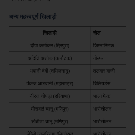
अन्य महत्त्वपूर्ण खिलाड़ी
खिलाड़ी
खेल
दीपा कर्माकर (त्रिपुरा)
जिम्नास्टिक
अदिति अशोक (कर्नाटक)
गोल्फ
भवानी देवी (तमिलनाडु)
तलवार बाजी
पंकज आडवानी (महाराष्ट्र)
बिलियर्डस
नीरज चोपड़ा (हरियाणा)
भाला फेंक
मीराबाई चानू (मणिपुर)
भारोत्तोलन
संजीता चानू (मणिपुर)
भारोत्तोलन
जेरेमी लालरिनुंगा (मिजोरम)
भारोत्तोलन