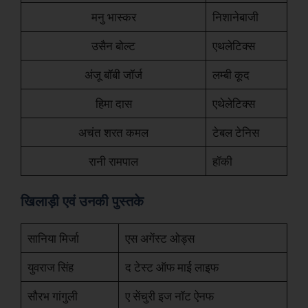
मनु भास्कर
निशानेबाजी
उसैन बोल्ट
एथलेटिक्स
अंजू बॉबी जॉर्ज
लम्बी कूद
हिमा दास
एथेलेटिक्स
अचंत शरत कमल
टेबल टेनिस
रानी रामपाल
हॉकी
खिलाड़ी एवं उनकी पुस्तके
सानिया मिर्जा
एस अगेंस्ट ओड्स
युवराज सिंह
द टेस्ट ऑफ माई लाइफ
सौरभ गांगुली
ए सेंचुरी इज नॉट ऐनफ