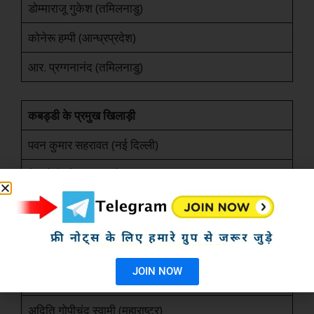
डोम्माराजू गुकेश (तमिलनाडु)
कोनेरू हम्पी (आन्ध्रप्रदेश)
आर. प्रग्गनानंद (तमिलनाडु)
कबड्डी के प्रमुख खिलाड़ी
पवन कुमार सहरावत (नई दिल्ली)
रितु नेगी (हिमाचल प्रदेश)
प्रदीप नरवाल (हरियाणा)
तीरंदाजी के प्रमुख खिलाड़ी
JOIN NOW
ओजस प्रवीण देवताले (महाराष्ट्र)
अदिति गोपीचंद स्वामी (महाराष्ट्र)