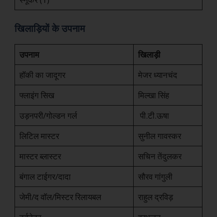
खिलाड़ियों के उपनाम
उपनाम
खिलाड़ी
हॉकी का जादूगर
मेजर ध्यानचंद
फ्लाइंग सिख
मिल्खा सिंह
उड़नपरी/गोल्डन गर्ल
पी.टी.ऊषा
लिटिल मास्टर
सुनील गावस्कर
मास्टर ब्लास्टर
सचिन तेंदुलकर
बंगाल टाईगर/दादा
सौरव गांगुली
जेमी/द वॉल/मिस्टर रिलायबल
राहुल द्रविड़