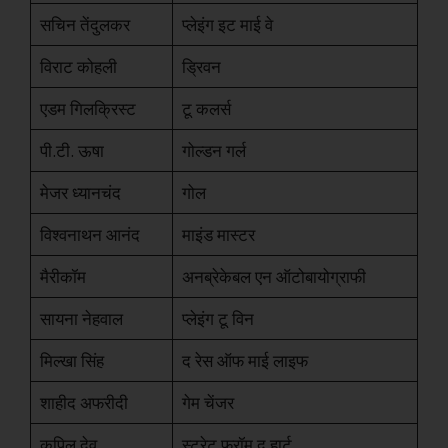
सचिन तेंदुलकर
प्लेइंग इट माई वे
विराट कोहली
ड्रिवन
एडम गिलक्रिस्ट
टू कलर्स
पी.टी. ऊषा
गोल्डन गर्ल
मेजर ध्यानचंद
गोल
विश्वनाथन आनंद
माइंड मास्टर
मैरीकॉम
अनब्रेकेबल एन ऑटोबायोग्राफी
सायना नेहवाल
प्लेइंग टू विन
मिल्खा सिंह
द रेस ऑफ माई लाइफ
शाहीद अफरीदी
गेम चेंजर
कपिल देव
स्ट्रेट फ्रॉम द हार्ट