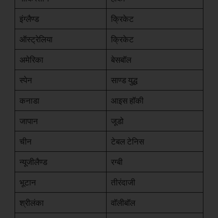
इंग्लैण्ड
क्रिकेट
ऑस्ट्रेलिया
क्रिकेट
अमेरिका
बेसबॉल
स्पेन
साण्ड युद्ध
कनाडा
आइस हॉकी
जापान
जूडो
चीन
टेबल टेनिस
न्यूजीलैण्ड
रग्बी
भूटान
तीरंदाजी
श्रीलंका
वॉलीबॉल