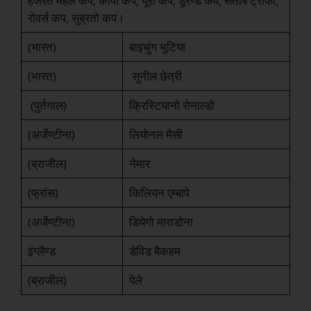
हजरत महल कप, कोपा कप, यूरो कप, डूरण्ड कप, संतोष ट्रॉफी,
रोवर्स कप, सुब्रतो कप।
(भारत)
बाइचुंग भूटिया
(भारत)
सुनील छेत्री
(पुर्तगाल)
क्रिस्टियानो रोनाल्डो
(अर्जेण्टीना)
लियोनल मैसी
(ब्राजील)
नेमार
(फ्रांस)
किलियन एम्बापे
(अर्जेण्टीना)
डियेगो माराडोना
इंग्लैण्ड
डेविड बैकहम
(ब्राजील)
पेले