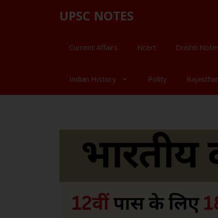
UPSC NOTES
Current Affairs
Ncert
Drishti Note
Indian History
Polity
Rajastha