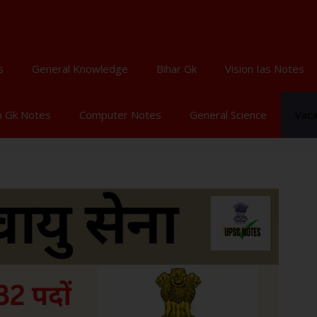
s
General Knowledge
Bihar Gk
Vision Ias Notes
n Gk Notes
Computer Notes
General Science
Vac