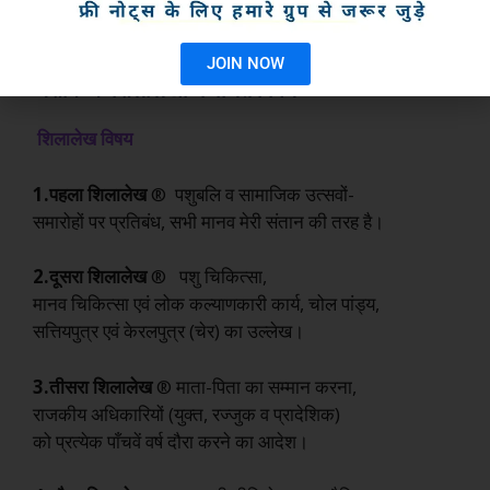
JOIN NOW
अशोक के शिलालेखों में वर्णित विषय
शिलालेख
विषय
1.पहला
शिलालेख
® पशुबलि व सामाजिक उत्सवों-
समारोहों पर प्रतिबंध, सभी मानव मेरी संतान की तरह है।
2.दूसरा
शिलालेख
® पशु चिकित्सा,
मानव चिकित्सा एवं लोक कल्याणकारी कार्य, चोल पांड्य,
सत्तियपुत्र एवं केरलपुत्र (चेर) का उल्लेख।
3.तीसरा
शिलालेख
® माता-पिता का सम्मान करना,
राजकीय अधिकारियों (युक्त, रज्जुक व प्रादेशिक)
को प्रत्येक पाँचवें वर्ष दौरा करने का आदेश।