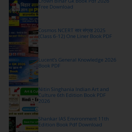
Crown Bihar Gk Book Pdf 2026
Free Download
Cosmos NCERT सार संग्रह 2025
(Class 6-12) One Liner Book PDF
Lucent’s General Knowledge 2026
Book PDF
Nitin Singhania Indian Art and
Culture 6th Edition Book PDF
2026
Shankar IAS Environment 11th
Edition Book Pdf Download