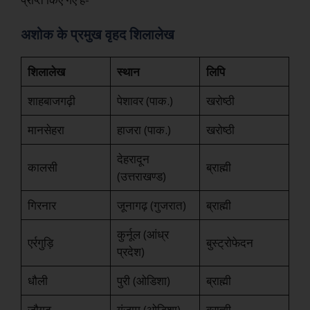
अशोक के प्रमुख वृहद शिलालेख
शिलालेख
स्थान
लिपि
शाहबाजगढ़ी
पेशावर (पाक.)
खरोष्ठी
मानसेहरा
हाजरा (पाक.)
खरोष्ठी
देहरादून
कालसी
ब्राह्मी
(उत्तराखण्ड)
गिरनार
जूनागढ़ (गुजरात)
ब्राह्मी
कुर्नूल (आंध्र
एर्रगुड़ि
बुस्ट्रोफेदन
प्रदेश)
धौली
पुरी (ओडिशा)
ब्राह्मी
जौगढ़
गंजाम (ओडिशा)
ब्राह्मी