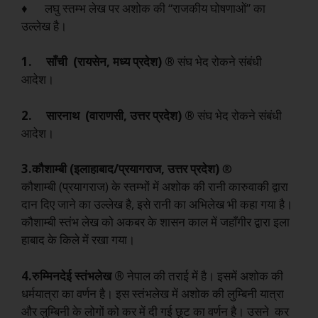
♦ लघु स्तम्भ लेख पर अशोक की “राजकीय घोषणाओं” का
उल्लेख है।
1. साँची
(
रायसेन,
मध्य
प्रदेश
)
®
संघ भेद रोकने संबंधी
आदेश।
2. सारनाथ
(
वाराणसी,
उत्तर
प्रदेश
)
®
संघ भेद रोकने संबंधी
आदेश।
3.कौशाम्बी
(
इलाहाबाद
/
प्रयागराज,
उत्तर
प्रदेश
)
®
कौशाम्बी
(प्रयागराज)
के
स्तम्भों
में
अशोक
की
रानी
कारुवाकी
द्वारा
दान
दिए
जाने
का
उल्लेख
है,
इसे
रानी
का
अभिलेख
भी
कहा
गया
है।
कौशाम्बी
स्तंभ
लेख
को
अकबर
के
शासन
काल
में
जहाँगीर
द्वारा
इला
हाबाद
के
किले
में
रखा
गया।
4.
रुम्मिनदेई
स्तंभलेख
®
नेपाल की तराई में है। इसमें अशोक की
धर्मयात्रा का वर्णन है। इस स्तंभलेख में अशोक की लुम्बिनी यात्रा
और लुम्बिनी के लोगों को कर में दी गई छूट का वर्णन है। उसने कर