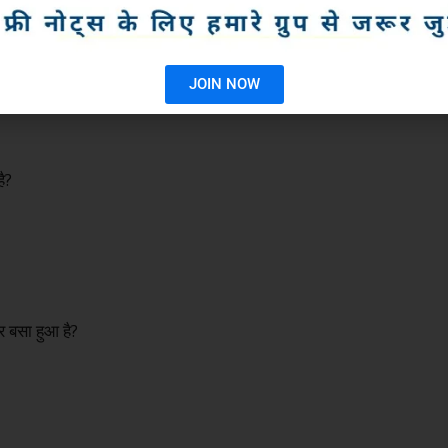
ती है?
JOIN NOW
ै?
र बसा हुआ है?