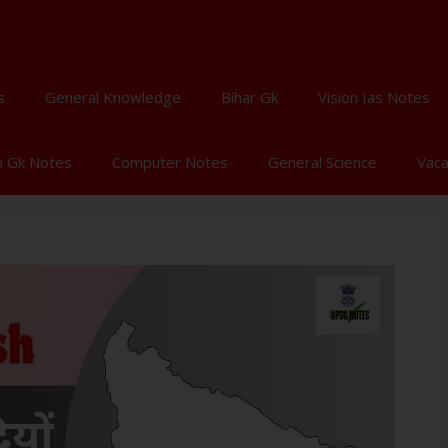
s
General Knowledge
Bihar Gk
Vision Ias Notes
n Gk Notes
Computer Notes
General Science
Vac