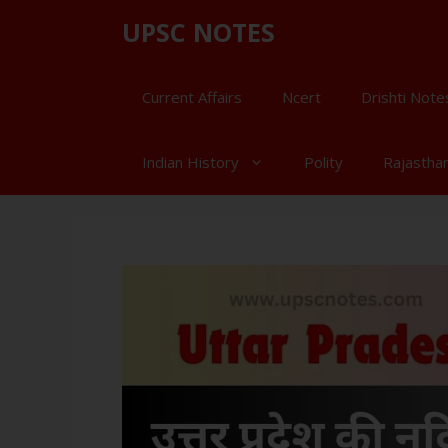
UPSC NOTES
Current Affairs
Ncert
Drishti Note
Indian History
Polity
Rajastha