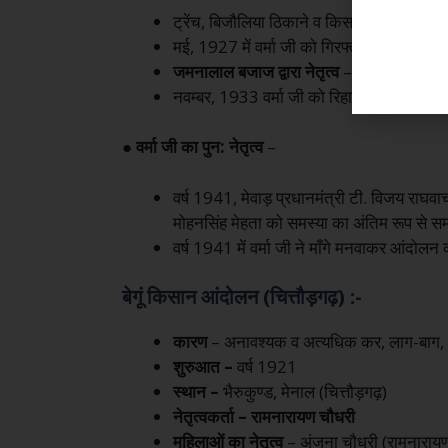
ट्रेंच, बिजौलिया ठिकाने व किसानों के मध्य 
मई, 1927 में वर्मा जी को गिरफ्तार कर पुन: ल
जमनालाल बजाज द्वारा नेतृत्व
– वर्ष 1927, सह
नवम्बर, 1933 वर्मा जी को रिहा कर दिया लेकिन
●
वर्मा जी का पुन: नेतृत्व
–
वर्ष 1941, मेवाड़ प्रधानमंत्री टी. विजय राघवाचार
मोहनसिंह मेहता को समस्या का अंतिम रूप से 
वर्ष 1941 में वर्मा जी ने माँगे मनवाकर आंदोल
बेगूं किसान आंदोलन (चित्तौड़गढ़) :-
कारण
– अनावश्यक व अत्यधिक कर, लाग-बाग, बैठ
शुरुआत –
वर्ष 1921
स्थान –
भैरुकुण्ड, मेनाल (चित्तौड़गढ़)
नेतृत्वकर्ता – रामनारायण चौधरी
महिलाओं
का
नेतृत्व
– अंजना चौधरी (रामनारायण