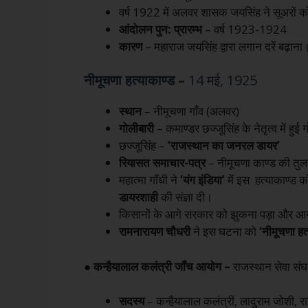
वर्ष 1922 में अलवर शासक जयसिंह ने सूअरों 
आंदोलन
पुन
:
प्रारम्भ
– वर्ष 1923-1924
कारण
– महाराज जयसिंह द्वारा लगान दरें बढ़ाना
नीमूचणा हत्याकाण्ड –
14 मई, 1925
स्थान
– नीमूचणा गाँव (अलवर)
गोलीबारी
– कमाण्डर छज्जूसिंह के नेतृत्व में हुई ग
छज्जूसिंह –
‘
राजस्थान का जनरल डायर’
रियासत समाचार-पत्र
– नीमूचणा काण्ड की तुलन
महात्मा गाँधी ने
‘यंग इंडिया’
में इस हत्याकाण्ड क
डायरशाही
की संज्ञा दी।
किसानों के आगे सरकार को झुकना पड़ा और आन
रामनारायण चौधरी
ने इस घटना को
‘नीमूचणा हत
● कन्हैयालाल कलंत्री जाँच आयोग –
राजस्थान सेवा संघ 
सदस्य
– कन्हैयालाल कलंत्री, लादुराम जोशी, 