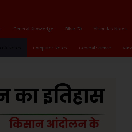
s
General Knowledge
Bihar Gk
Vision Ias Notes
n Gk Notes
Computer Notes
General Science
Vac