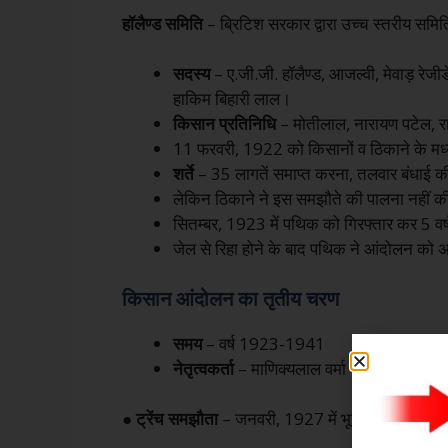
हॉलैण्ड समिति
– ब्रिटिश सरकार द्वारा उच्च स्तरीय सम
सदस्य
– ए.जी.जी. हॉलैण्ड, आजल्वी, मेवाड़ रेजी
हाकिम बिहारी लाल।
किसान प्रतिनिधि
– मोतीलाल, नारायण पटेल, रा
11 फरवरी, 1922 को किसानों व ठिकाने के म
शर्ते
– 35 लागतें समाप्त करना, तलवार बंधाई क
लेकिन ठिकाने ने इस समझौते की पालना नहीं 
सितम्बर, 1923 में पथिक को गिरफ्तार कर 5 वर
जेल से रिहा होने के बाद पथिक ने आंदोलन को अप
किसान आंदोलन का
तृतीय चरण
समय
– वर्ष 1923-1941
नेतृत्वकर्ता
– माणिक्यलाल वर्मा
●
ट्रेंच समझौता
– जनवरी, 1927 में भूमि बंदोबस्त अधिक