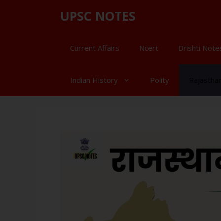
UPSC NOTES
Current Affairs
Ncert
Drishti Note
Indian History
Polity
Rajastha