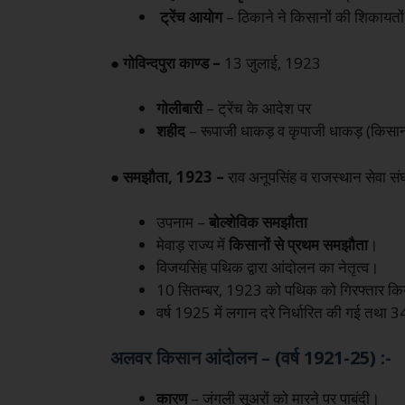
ट्रेंच
आयोग
– ठिकाने ने किसानों की शिकायतो
● गोविन्दपुरा काण्ड –
13 जुलाई, 1923
गोलीबारी
– ट्रेंच के आदेश पर
शहीद
– रूपाजी धाकड़ व कृपाजी धाकड़ (किस
● समझौता, 1923 –
राव अनूपसिंह व राजस्थान सेवा संघ
उपनाम –
बोल्शेविक समझौता
मेवाड़ राज्य में
किसानों
से
प्रथम
समझौता
।
विजयसिंह पथिक द्वारा आंदोलन का नेतृत्व।
10 सितम्बर, 1923 को पथिक को गिरफ्तार किय
वर्ष 1925 में लगान दरे निर्धारित की गई तथा
अलवर किसान आंदोलन – (वर्ष 1921-25) :-
कारण
– जंगली सूअरों को मारने पर पाबंदी।