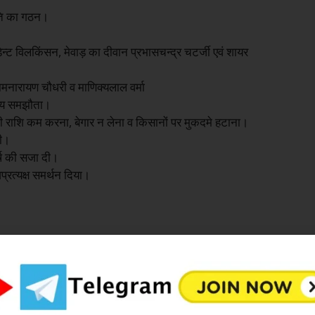
िति का गठन।
डेन्ट विलकिंसन, मेवाड़ का दीवान प्रभासचन्द्र चटर्जी एवं शायर
मनारायण चौधरी व माणिक्यलाल वर्मा
ध्य समझौता।
ी राशि कम करना, बेगार न लेना व किसानों पर मुकदमे हटाना।
की।
्ष की सजा दी।
्रत्यक्ष समर्थन दिया।
ारी ट्रेंच मेवाड़ आए।